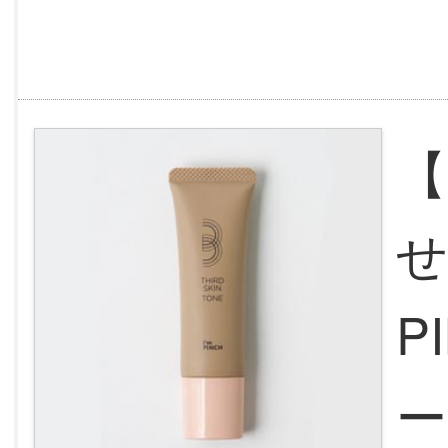
【
せ
P
ー