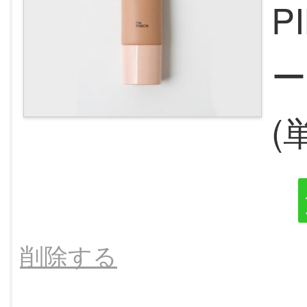
P
ー
(
削除する