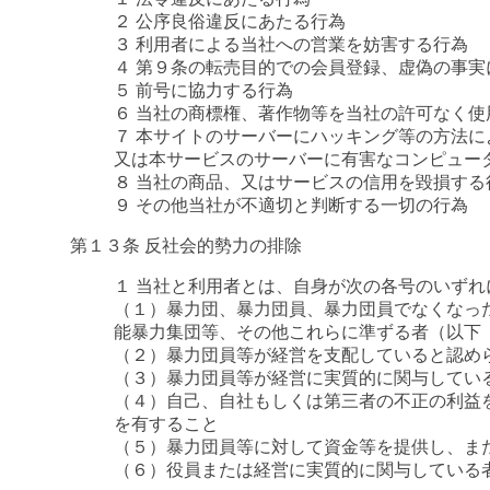
２ 公序良俗違反にあたる行為
３ 利用者による当社への営業を妨害する行為
４ 第９条の転売目的での会員登録、虚偽の事
５ 前号に協力する行為
６ 当社の商標権、著作物等を当社の許可なく使
７ 本サイトのサーバーにハッキング等の方法
又は本サービスのサーバーに有害なコンピュー
８ 当社の商品、又はサービスの信用を毀損する
９ その他当社が不適切と判断する一切の行為
第１３条 反社会的勢力の排除
１ 当社と利用者とは、自身が次の各号のいず
（１）暴力団、暴力団員、暴力団員でなくなっ
能暴力集団等、その他これらに準ずる者（以下
（２）暴力団員等が経営を支配していると認め
（３）暴力団員等が経営に実質的に関与してい
（４）自己、自社もしくは第三者の不正の利益
を有すること
（５）暴力団員等に対して資金等を提供し、ま
（６）役員または経営に実質的に関与している