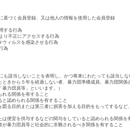
実に基づく会員登録、又は他人の情報を使用した会員登録
用する行為
により不正にアクセスする行為
タウィルスを感染させる行為
行為
れにも該当しないことを表明し、かつ将来にわたっても該当しな
たときから５年を経過しない者、暴力団準構成員、暴力団関係
「暴力団員等」といいます。）
られる関係を有すること
ると認められる関係を有すること
を図る目的または第三者に損害を加える目的をもってするなど
たは便宜を供与するなどの関与をしていると認められる関係を
者が暴力団員等と社会的に非難されるべき関係を有すること