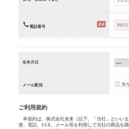
call
必須
電話番号
生年月日
当
メール配信
ご利用規約
本規約は、株式会社未来（以下、「当社」といいま
便、電話、FAX、メール等を利用して当社の商品を