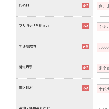
お名前
必須
フリガナ *自動入力
必須
〒 郵便番号
必須
都道府県
必須
市区町村
必須
番地・部屋番号など